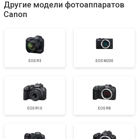
Другие модели фотоаппаратов
Canon
EOS R3
EOS M200
EOS R10
EOS R8