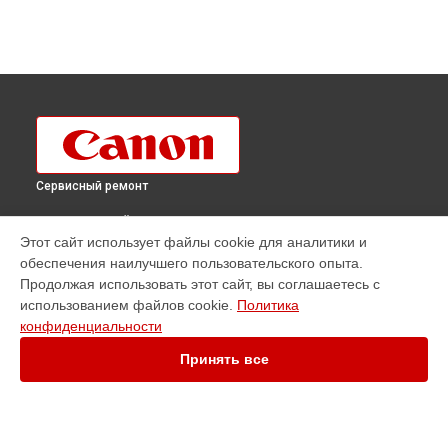
Сервисный ремонт
ВЫБЕРИ СВОЙ ГОРОД
Этот сайт использует файлы cookie для аналитики и
Ремонт фотоаппарата PowerShot SX120 IS Canon в
обеспечения наилучшего пользовательского опыта.
Краснодаре
Продолжая использовать этот сайт, вы соглашаетесь с
Ремонт фотоаппарата PowerShot SX120 IS Canon в
использованием файлов cookie.
Политика
Ростове-на-Дону
конфиденциальности
Ремонт фотоаппарата PowerShot SX120 IS Canon в
Нижнем
Новгороде
Принять все
Ремонт фотоаппарата PowerShot SX120 IS Canon в
Новосибирске
Ремонт фотоаппарата PowerShot SX120 IS Canon в
Челябинске