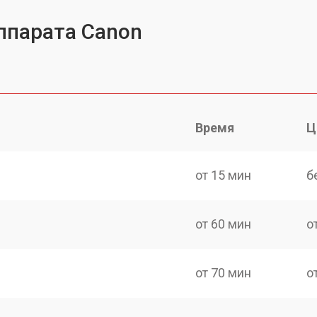
ппарата Canon
Время
Ц
от 15 мин
б
от 60 мин
о
от 70 мин
о