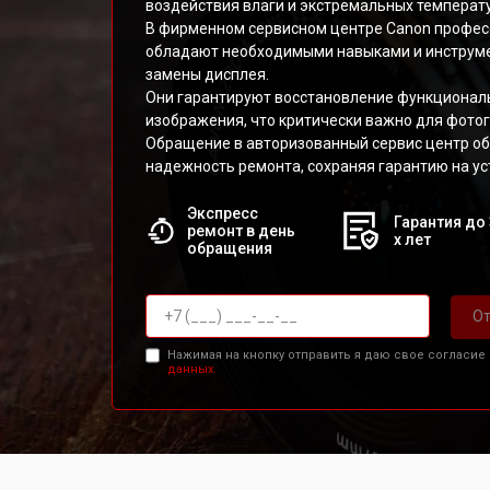
воздействия влаги и экстремальных температу
В фирменном сервисном центре Canon профес
обладают необходимыми навыками и инструме
замены дисплея.
Они гарантируют восстановление функциональ
изображения, что критически важно для фотог
Обращение в авторизованный сервис центр об
надежность ремонта, сохраняя гарантию на ус
Экспресс
Гарантия до 
ремонт в день
х лет
обращения
От
Нажимая на кнопку отправить я даю свое согласие
данных.