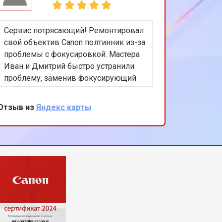
Сервис потрясающий! Ремонтировал
Получил
свой объектив Canon полтинник из-за
обслужи
проблемы с фокусировкой. Мастера
МФУ нуж
Иван и Дмитрий быстро устранили
из-за н
проблему, заменив фокусирующий
блока, 
механизм. Стоимость и качество
операти
ремонта меня полностью устроили,
насколь
Отзыв из
Яндекс карты
Отзыв из
хорошее обслуживание, рекомендую
этот сервис!