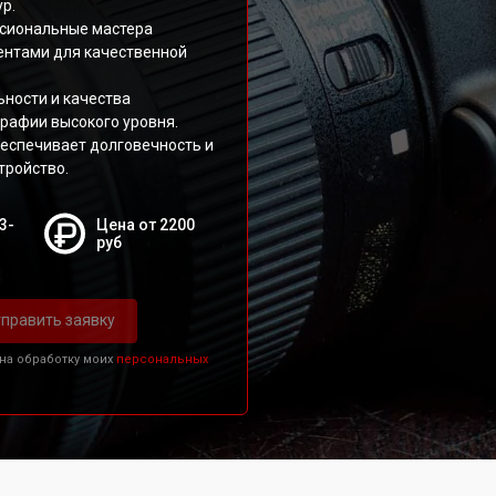
р.
сиональные мастера
нтами для качественной
ности и качества
рафии высокого уровня.
еспечивает долговечность и
тройство.
3-
Цена от 2200
руб
править заявку
 на обработку моих
персональных