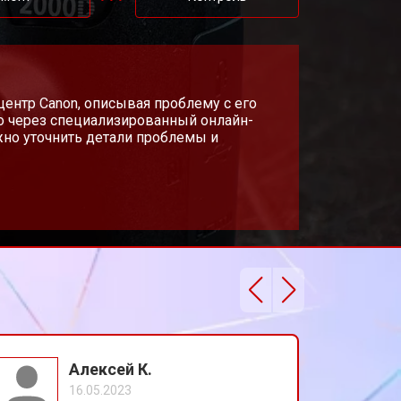
т 4300 ₽
Заказать
т 3300 ₽
 центр Canon, описывая проблему с его
Заказать
о через специализированный онлайн-
жно уточнить детали проблемы и
т 3100 ₽
Заказать
Алексей К.
16.05.2023