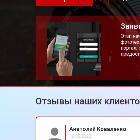
Замена CCD/CMOS матрицы
Заяв
Ремонт материнской платы
Этап на
фототех
портал,
предост
Чистка матрицы фотоаппарата Can
Отзывы наших клиент
Анатолий Коваленко
16.05.2023