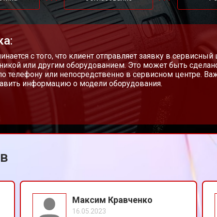
от 70 мин
о
ка:
от 100 мин
о
чинается с того, что клиент отправляет заявку в сервисный
никой или другим оборудованием. Это может быть сделан
 по телефону или непосредственно в сервисном центре. Ва
авить информацию о модели оборудования.
on
от 60 мин
о
ов
Максим Кравченко
16.05.2023