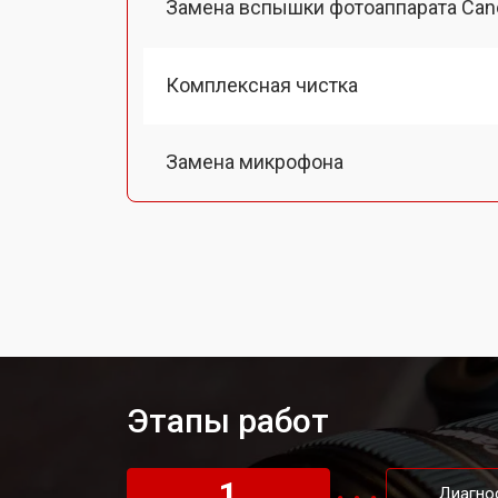
Замена вспышки фотоаппарата Can
Комплексная чистка
Замена микрофона
Замена кнопки включения
Замена байонета
Замена платы отсека карты памяти
Этапы работ
Замена затвора фотоаппарата Cano
1
Диагно