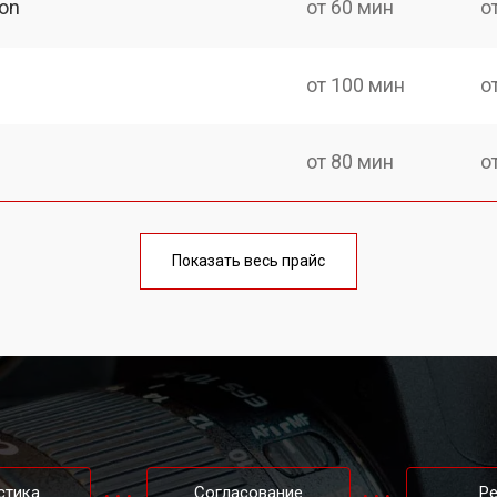
on
от 60 мин
о
от 100 мин
о
от 80 мин
о
от 50 мин
о
Показать весь прайс
от 100 мин
о
от 70 мин
о
n
от 80 мин
о
стика
Согласование
Р