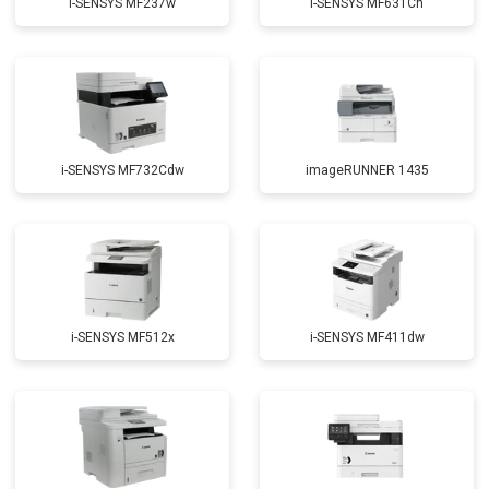
i-SENSYS MF237w
i-SENSYS MF631Cn
i-SENSYS MF732Cdw
imageRUNNER 1435
i-SENSYS MF512x
i-SENSYS MF411dw