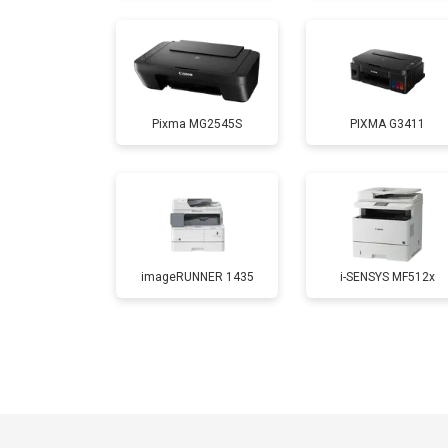
Замена Wi-Fi
Pixma MG2545S
PIXMA G3411
Замена блока питания
Замена вала
imageRUNNER 1435
i-SENSYS MF512x