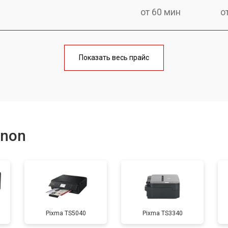
от 60 мин
о
от 100 мин
о
Показать весь прайс
от 60 мин
о
от 110 мин
о
anon
от 60 мин
о
от 100 мин
о
Pixma TS5040
Pixma TS3340
от 60 мин
о