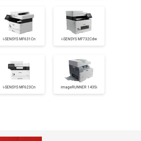
т 2700 ₽
Заказать
i-SENSYS MF631Cn
i-SENSYS MF732Cdw
т 2500 ₽
Заказать
т 3500 ₽
Заказать
i-SENSYS MF623Cn
imageRUNNER 1435i