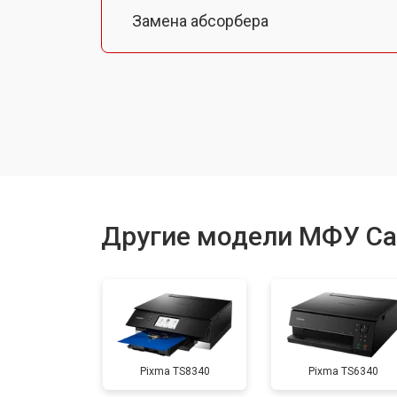
Замена абсорбера
Ремонт автоподатчика
Замена тормозной площадки
Замена термопленки
Другие модели МФУ C
Замена печки
Замена печатной головки
Pixma TS8340
Pixma TS6340
Замена каретки