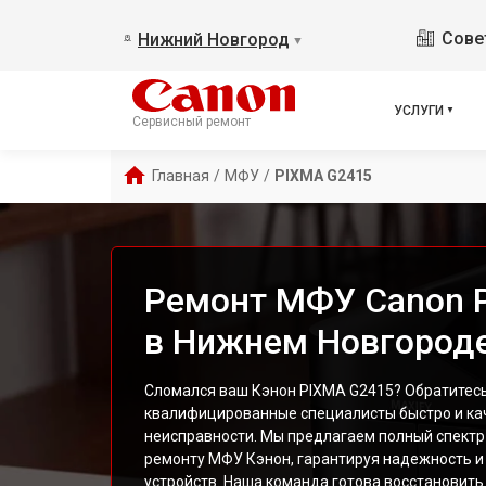
Сове
Нижний Новгород
▼
УСЛУГИ
Сервисный ремонт
Главная
/
МФУ
/
PIXMA G2415
Ремонт МФУ Canon 
в Нижнем Новгород
Сломался ваш Кэнон PIXMA G2415? Обратитесь 
квалифицированные специалисты быстро и ка
неисправности. Мы предлагаем полный спектр
ремонту МФУ Кэнон, гарантируя надежность и
устройств. Наша команда готова восстановит