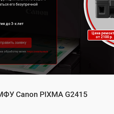
аться его безупречной
ия до 3-х лет
Цена ремон
от 2100 р.
править заявку
 на обработку моих
персональных
 МФУ Canon PIXMA G2415