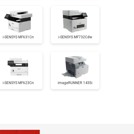
т 2700 ₽
Заказать
i-SENSYS MF631Cn
i-SENSYS MF732Cdw
т 2500 ₽
Заказать
т 3500 ₽
Заказать
i-SENSYS MF623Cn
imageRUNNER 1435i