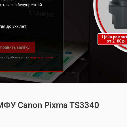
аться его безупречной
ия до 3-х лет
Цена ремон
от 2100 р.
править заявку
 на обработку моих
персональных
МФУ Canon Pixma TS3340