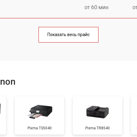
от 60 мин
о
от 100 мин
о
Показать весь прайс
от 60 мин
о
от 110 мин
о
anon
от 60 мин
о
от 100 мин
о
Pixma TS5040
Pixma TR8540
от 60 мин
о