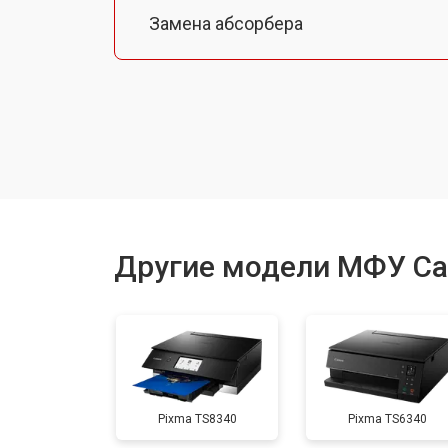
Замена абсорбера
Ремонт автоподатчика
Замена тормозной площадки
Замена термопленки
Другие модели МФУ C
Замена печки
Замена печатной головки
Pixma TS8340
Pixma TS6340
Замена каретки