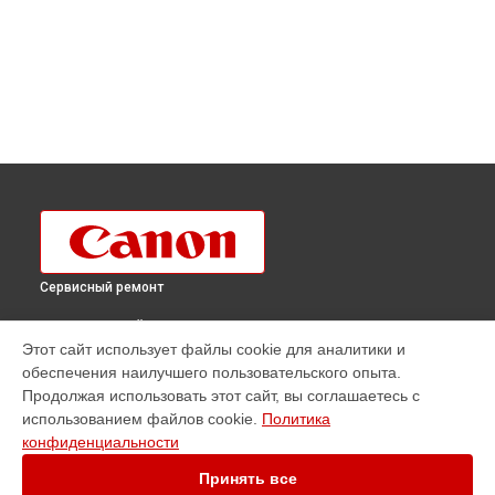
Сервисный ремонт
ВЫБЕРИ СВОЙ ГОРОД
Этот сайт использует файлы cookie для аналитики и
Ремонт плоттера imagePROGRAF iPF PRO-4100 Canon в
обеспечения наилучшего пользовательского опыта.
Краснодаре
Продолжая использовать этот сайт, вы соглашаетесь с
Ремонт плоттера imagePROGRAF iPF PRO-4100 Canon в
использованием файлов cookie.
Политика
Ростове-на-Дону
конфиденциальности
Ремонт плоттера imagePROGRAF iPF PRO-4100 Canon в
Нижнем Новгороде
Принять все