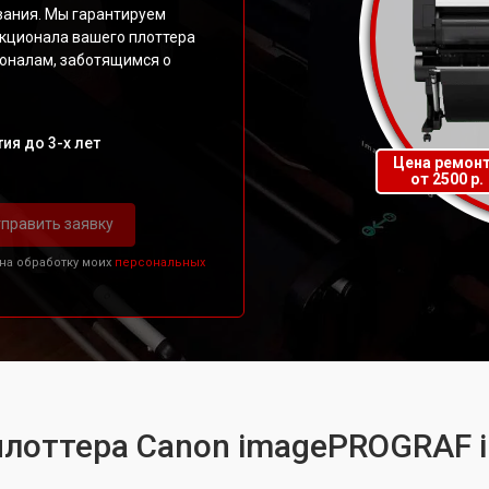
вания. Мы гарантируем
нкционала вашего плоттера
оналам, заботящимся о
ия до 3-х лет
Цена ремон
от 2500 р.
править заявку
 на обработку моих
персональных
плоттера Canon imagePROGRAF i