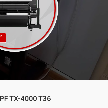
та
PF TX-4000 T36