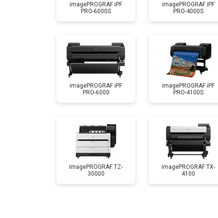
imagePROGRAF iPF
imagePROGRAF iPF
PRO-6000S
PRO-4000S
Промывка печатающей головки
imagePROGRAF iPF
imagePROGRAF iPF
PRO-6000
PRO-4100S
imagePROGRAF TZ-
imagePROGRAF TX-
30000
4100