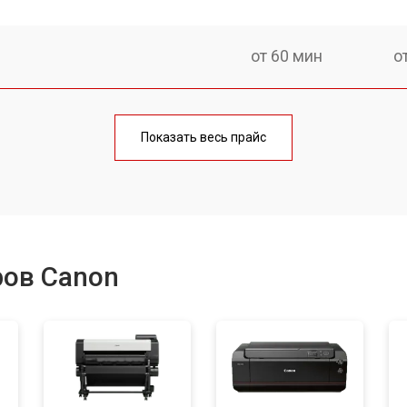
от 60 мин
о
от 90 мин
о
Показать весь прайс
от 60 мин
о
от 130 мин
о
ров Canon
от 80 мин
о
от 110 мин
о