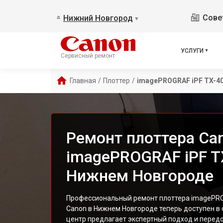
Сове
Нижний Новгород
▼
УСЛУГИ
Сервисный ремонт
Главная
/
Плоттер
/
imagePROGRAF iPF TX-40
Ремонт плоттера Ca
imagePROGRAF iPF T
Нижнем Новгороде
Профессиональный ремонт плоттера imagePROG
Canon в Нижнем Новгороде теперь доступен в 
центр предлагает экспертный подход и перед