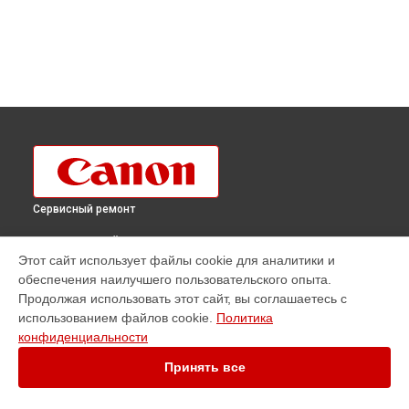
Сервисный ремонт
ВЫБЕРИ СВОЙ ГОРОД
Этот сайт использует файлы cookie для аналитики и
Ремонт плоттера imagePROGRAF TX-4100 Canon в
обеспечения наилучшего пользовательского опыта.
Краснодаре
Продолжая использовать этот сайт, вы соглашаетесь с
Ремонт плоттера imagePROGRAF TX-4100 Canon в
Ростове-
использованием файлов cookie.
Политика
на-Дону
конфиденциальности
Ремонт плоттера imagePROGRAF TX-4100 Canon в
Нижнем
Новгороде
Принять все
Ремонт плоттера imagePROGRAF TX-4100 Canon в
Новосибирске