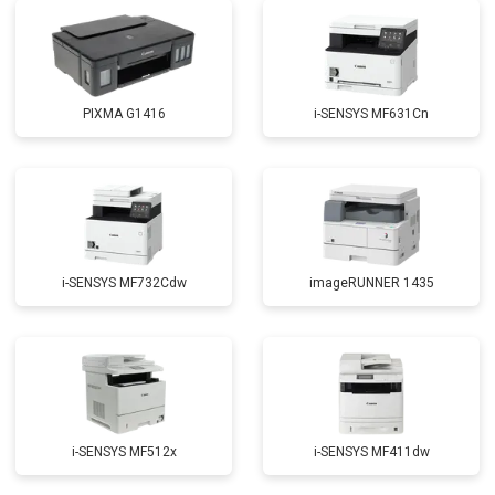
PIXMA G1416
i-SENSYS MF631Cn
i-SENSYS MF732Cdw
imageRUNNER 1435
i-SENSYS MF512x
i-SENSYS MF411dw