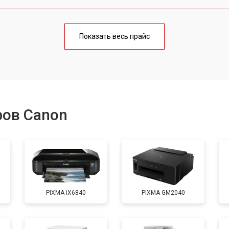
от 100 мин
о
Показать весь прайс
от 50 мин
о
от 90 мин
о
ров Canon
от 70 мин
о
от 80 мин
о
PIXMA iX6840
PIXMA GM2040
от 60 мин
о