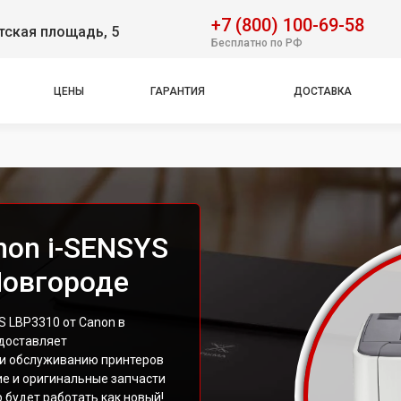
+7 (800) 100-69-58
тская площадь, 5
Бесплатно по РФ
ЦЕНЫ
ГАРАНТИЯ
ДОСТАВКА
non i-SENSYS
Новгороде
S LBP3310 от Canon в
доставляет
 и обслуживанию принтеров
е и оригинальные запчасти
 будет работать как новый!