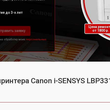
ия до 3-х лет
Цена ремон
от 1800 р.
править заявку
 на обработку моих
персональных
принтера Canon i-SENSYS LBP33