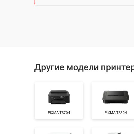
Ремонт автоподатчика
Замена тормозной площадки
Замена термопленки
Другие модели принте
Замена печки
Замена печатной головки
PIXMA TS704
PIXMA TS304
Замена каретки