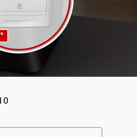
та
10