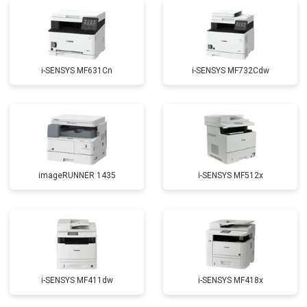
i-SENSYS MF631Cn
i-SENSYS MF732Cdw
imageRUNNER 1435
i-SENSYS MF512x
i-SENSYS MF411dw
i-SENSYS MF418x