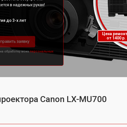
ется в надежных руках!
ия до 3-х лет
Цена ремон
от 1400 р.
править заявку
 на обработку моих
персональных
проектора Canon LX-MU700