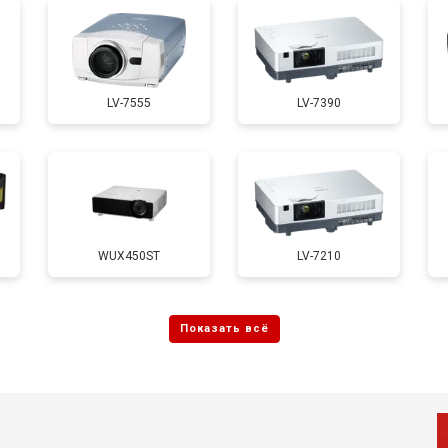
LV-7555
LV-7390
WUX450ST
LV-7210