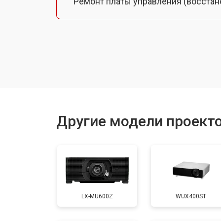
Ремонт платы управления (восстан
Замена лампы подсветки
Ремонт блока управления
Прошивка
Другие модели проект
Ремонт системы охлаждения
Ремонт блока питания
LX-MU600Z
WUX400ST
Замена блока розжига