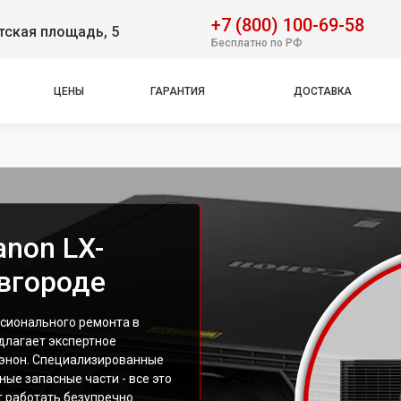
+7 (800) 100-69-58
тская площадь, 5
Бесплатно по РФ
ЦЕНЫ
ГАРАНТИЯ
ДОСТАВКА
non LX-
вгороде
сионального ремонта в
длагает экспертное
Кэнон. Специализированные
ые запасные части - все это
т работать безупречно.