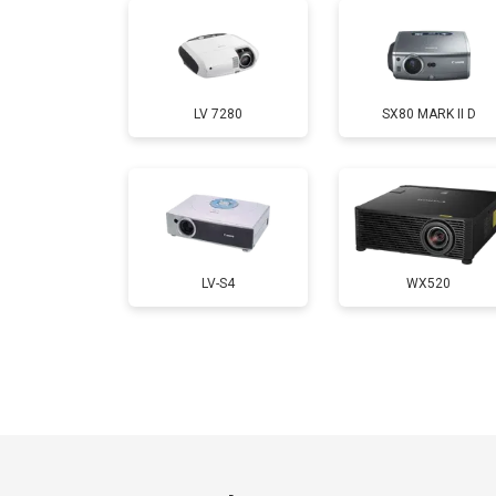
LV 7280
SX80 MARK II D
LV-S4
WX520