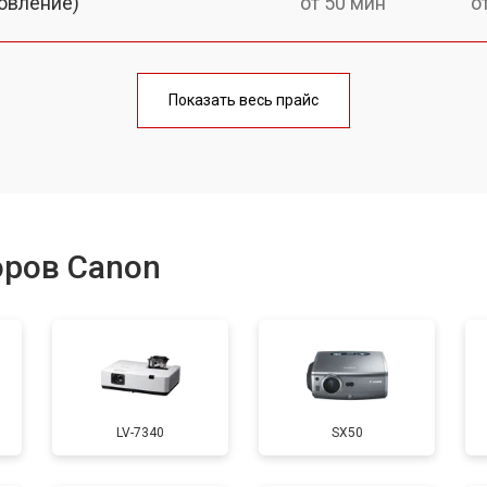
овление)
от 50 мин
о
от 60 мин
о
Показать весь прайс
от 50 мин
о
от 60 мин
о
оров Canon
от 50 мин
о
от 70 мин
о
LV-7340
SX50
от 50 мин
о