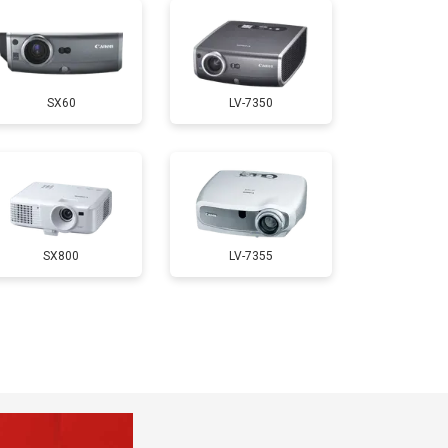
SX60
LV-7350
SX800
LV-7355